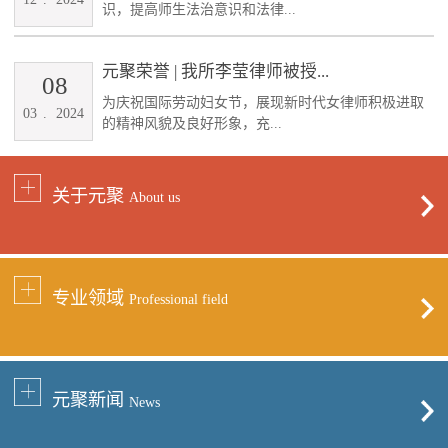
识，提高师生法治意识和法律...
元聚荣誉 | 我所李莹律师被授...
08
为庆祝国际劳动妇女节，展现新时代女律师积极进取
03
.
2024
的精神风貌及良好形象，充...
关于元聚
About us
专业领域
Professional field
元聚新闻
News