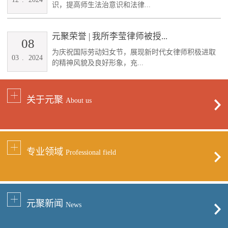
识，提高师生法治意识和法律...
元聚荣誉 | 我所李莹律师被授...
08
为庆祝国际劳动妇女节，展现新时代女律师积极进取
03
.
2024
的精神风貌及良好形象，充...
关于元聚
About us
专业领域
Professional field
元聚新闻
News