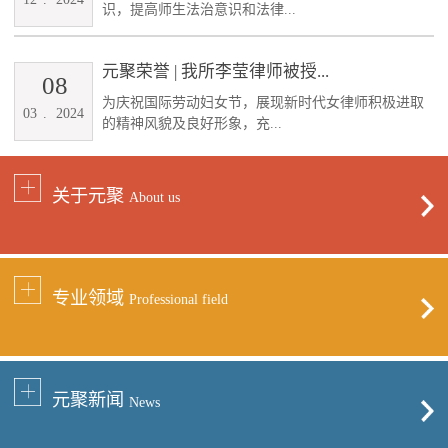
识，提高师生法治意识和法律...
元聚荣誉 | 我所李莹律师被授...
08
为庆祝国际劳动妇女节，展现新时代女律师积极进取
03
.
2024
的精神风貌及良好形象，充...
关于元聚
About us
专业领域
Professional field
元聚新闻
News