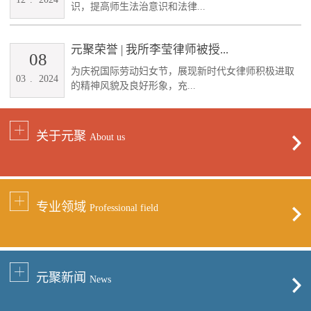
识，提高师生法治意识和法律...
元聚荣誉 | 我所李莹律师被授...
08
为庆祝国际劳动妇女节，展现新时代女律师积极进取
03
.
2024
的精神风貌及良好形象，充...
关于元聚
About us
专业领域
Professional field
元聚新闻
News