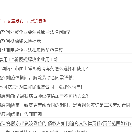
页
→
文章发布
→
最近案例
情期间外贸企业要注意哪些法律问题？
情期间投融资风险提示
情期间民营企业法律风险防范建议
共享用工”新模式解决企业用工难
4？酒精？市面上常见的消毒剂怎么选择和使用？
聚原创|疫情期间，解除劳动合同需谨慎！
“不可抗力”为由解除租赁合同，没那么简单！
聚原创|新型冠状病毒肺炎疫情属于不可抗力么？
聚原创|协商一致变更劳动合同的期限，是否视为签订第二次劳动合同
聚原创|虚假广告面面观
高法院:股东出资没到位的,债权人如何追究其法律责任?责任范围如何?