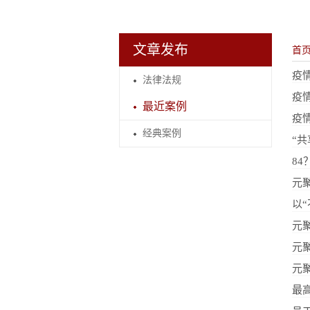
文章发布
首
疫
法律法规
疫
最近案例
疫
经典案例
“
8
元
以
元
元
元
最