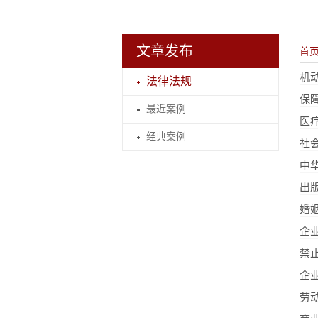
文章发布
首
机
法律法规
保
最近案例
医
经典案例
社
中
出
婚
企
禁
企
劳